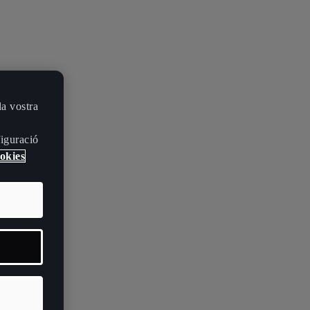
a vostra
figuració
okies