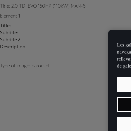
Title: 2.0 TDI EVO 150HP (110kW) MAN-6
Element 1
Title:
Subtitle:
Subtitle 2:
Les ga
Description:
navegac
relleva
Type of image: carousel
de gale