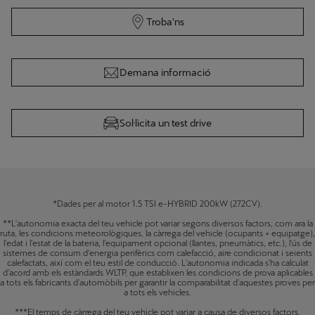
Troba'ns
Demana informació
Sol·licita un test drive
*Dades per al motor 1.5 TSI e-HYBRID 200kW (272CV).
**L'autonomia exacta del teu vehicle pot variar segons diversos factors, com ara la
ruta, les condicions meteorològiques, la càrrega del vehicle (ocupants + equipatge),
l'edat i l'estat de la bateria, l'equipament opcional (llantes, pneumàtics, etc.), l'ús de
sistemes de consum d'energia perifèrics com calefacció, aire condicionat i seients
calefactats, així com el teu estil de conducció. L'autonomia indicada s'ha calculat
d'acord amb els estàndards WLTP, que establixen les condicions de prova aplicables
a tots els fabricants d'automòbils per garantir la comparabilitat d'aquestes proves per
a tots els vehicles.
***El temps de càrrega del teu vehicle pot variar a causa de diversos factors,