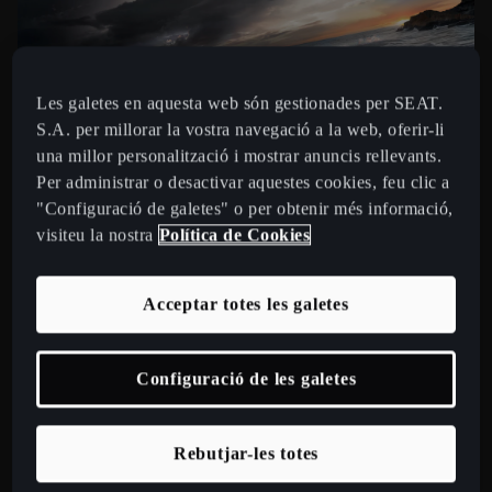
Les galetes en aquesta web són gestionades per SEAT.
S.A. per millorar la vostra navegació a la web, oferir-li
una millor personalització i mostrar anuncis rellevants.
Per administrar o desactivar aquestes cookies, feu clic a
"Configuració de galetes" o per obtenir més informació,
visiteu la nostra
Política de Cookies
Acceptar totes les galetes
RENDIMENT PROGRESSIU
Configuració de les galetes
Nova tecnologia de cotxe híbrid endollable amb una
autonomia elèctrica de més de 100 km i una potència de
fins a 200 kW. Sent la potència de tots dos mons, el de la
Rebutjar-les totes
combustió i l'elèctric.