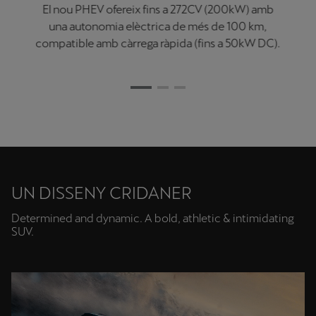
El nou Control de xassís adaptatiu (DCC) millora el
dinamisme, ja que les carreteres amb corbes són
l'hàbitat natural del Terramar.
UN DISSENY CRIDANER
Determined and dynamic. A bold, athletic & intimidating
SUV.