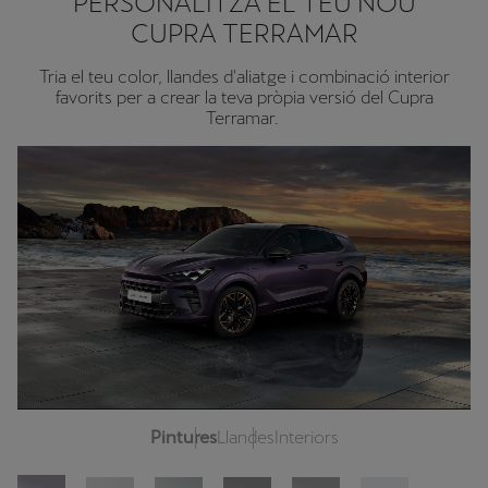
PERSONALITZA EL TEU NOU
CUPRA TERRAMAR
Tria el teu color, llandes d'aliatge i combinació interior
favorits per a crear la teva pròpia versió del Cupra
Terramar.
Pintures
Llandes
Interiors