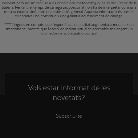
incloent però no limitant-se a les condicions meteorològiques, l'edat i l'estat de la
bateria. Per tant, el temps de càrrega proporcionat no s'ha de interpretar com una
mesura exacta, sinó com una estimació general. Aquesta informació és només
orientativa i no constitueix una garantia del rendiment de càrrega.
****Tingues en compte que l'experiència de realitat augmentada requereix un
smartphone, mentre que l'opció de realitat virtual és accessible mitjançant un
ordinador de sobretaula o portàtil.
Vols estar informat de les
novetats?
Subscriu-te