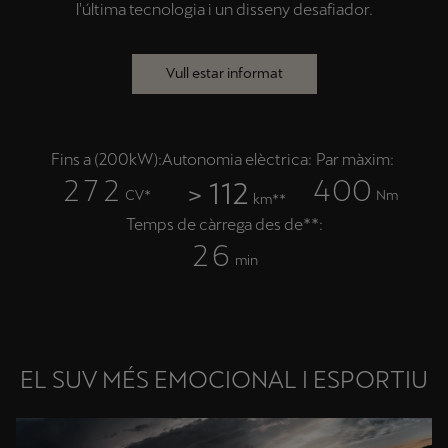
l'última tecnologia i un disseny desafiador.
Vull estar informat
Fins a (200kW):
Autonomia elèctrica:
Par màxim:
2
7
2
4
0
0
> 112
CV*
Nm
km**
Temps de càrrega des de**:
2
6
min
EL SUV MÉS EMOCIONAL I ESPORTIU