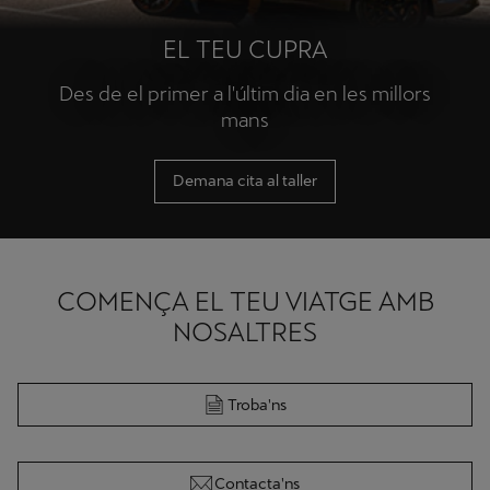
EL TEU CUPRA
Des de el primer a l'últim dia en les millors
mans
Demana cita al taller
COMENÇA EL TEU VIATGE AMB
NOSALTRES
Troba'ns
Contacta'ns