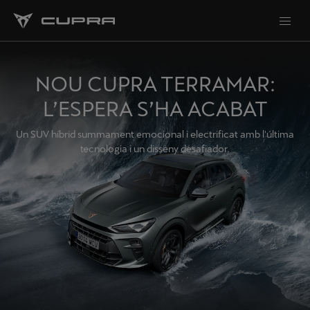
NOU CUPRA TERRAMAR:
L’ESPERA S’HA ACABAT
Un SUV híbrid summament emocional i electrificat amb l'última
tecnologia i un disseny desafiador.