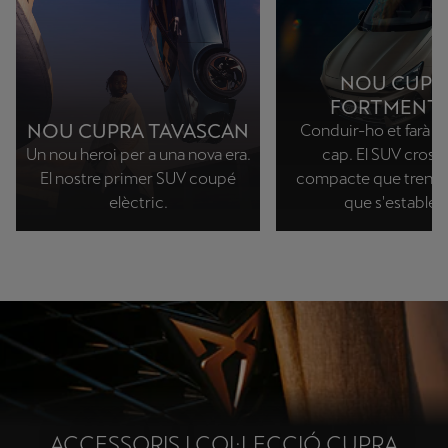
NOU CUPR
FORTMENT
NOU CUPRA TAVASCAN
Conduir-ho et farà pe
Un nou heroi per a una nova era.
cap. El SUV cross
El nostre primer SUV coupé
compacte que trenca
elèctric.
que s'estableix
ACCESSORIS I COL·LECCIÓ CUPRA