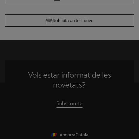
Sol·licita un test drive
Vols estar informat de les
novetats?
Subscriu-te
Andorra
Català