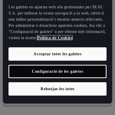
Les galetes en aquesta web són gestionades per SEAT.
S.A. per millorar la vostra navegació a la web, oferir-li
una millor personalització i mostrar anuncis rellevants.
DESCOBREIX MÉS DETALLS SOBRE
Per administrar o desactivar aquestes cookies, feu clic a
EL NOU CUPRA TERRAMAR
"Configuració de galetes" o per obtenir més informació,
visiteu la nostra
Política de Cookies
Troba'ns
Acceptar totes les galetes
Descarregar catàleg
Configuració de les galetes
Demana informació
Rebutjar-les totes
Sol·licita un test drive