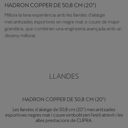
HADRON COPPER DE 50,8 CM (20")
Millora la teva experiència amb les llandes d'aliatge
mecanitzades esportives en negre mat o coure de major
grandària, que combinen una enginyeria avançada amb un
disseny millorat.
LLANDES
HADRON DE 50,8 CM (20")
Llandes d'aliatge de 50,8 cm (20") mecanitzades
esportives negres mat i plata que ofereixen estil i unes
prestacions superiors.