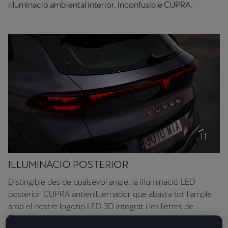
il·luminació ambiental interior. Inconfusible CUPRA.
IL·LUMINACIÓ POSTERIOR
Distingible des de qualsevol angle, la il·luminació LED
posterior CUPRA antienlluernador que abasta tot l'ample
amb el nostre logotip LED 3D integrat i les lletres de
Terramar il·luminades.