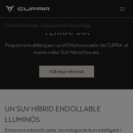
DISSENY DEL NOU CUPRA
Disseny
Versions i Equipament
Tecnologia
TERRAMAR
Proporcions atlètiques i un ADN provocador de CUPRA: el
nostre millor SUV híbrid fins ara.
Vull estar informat
UN SUV HÍBRID ENDOLLABLE
LLUMINÓS
Emocions intensificades, tecnologia de llum intel·ligent i