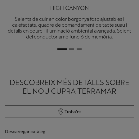
HIGH CANYON
Seients de cuir en color borgonya fosc ajustables i
calefactats, quadre de comandament de tacte suau i
detalls en coure i il·luminació ambiental avançada. Seient
del conductor amb funció de memòria.
DESCOBREIX MÉS DETALLS SOBRE
EL NOU CUPRA TERRAMAR
Troba'ns
Descarregar catàleg