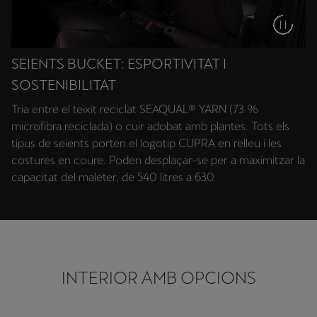
SEIENTS BUCKET: ESPORTIVITAT I
SOSTENIBILITAT
Tria entre el teixit reciclat SEAQUAL® YARN (73 %
microfibra reciclada) o cuir adobat amb plantes. Tots els
tipus de seients porten el logotip CUPRA en relleu i les
costures en coure. Poden desplaçar-se per a maximitzar la
capacitat del maleter, de 540 litres a 630.
INTERIOR AMB OPCIONS