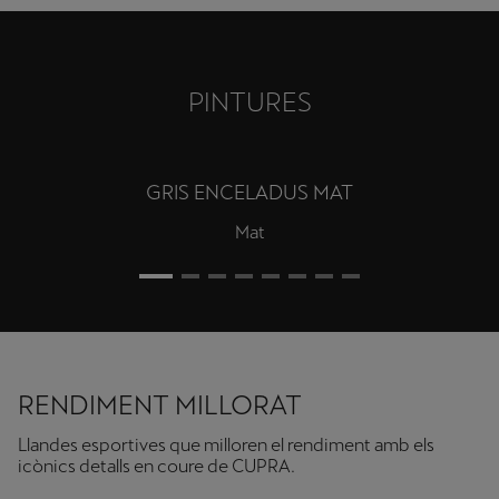
PINTURES
DARK VOID
Metal·litzat especial
RENDIMENT MILLORAT
Llandes esportives que milloren el rendiment amb els
icònics detalls en coure de CUPRA.