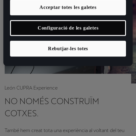
Acceptar totes les galetes
Configuració de les galetes
Rebutjar-les totes
León CUPRA Experience
NO NOMÉS CONSTRUÏM
COTXES.
També hem creat tota una experiència al voltant del teu