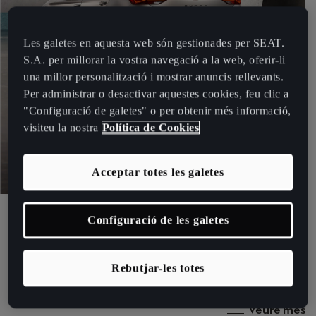
Les galetes en aquesta web són gestionades per SEAT.
S.A. per millorar la vostra navegació a la web, oferir-li
una millor personalització i mostrar anuncis rellevants.
Per administrar o desactivar aquestes cookies, feu clic a
"Configuració de galetes" o per obtenir més informació,
visiteu la nostra
Política de Cookies
Acceptar totes les galetes
Disseny
Configuració de les galetes
POTÈNCIA ESPORTIVA.
Rebutjar-les totes
Disseny aerodinàmic i motor de fins a 221Kw (300CV).
Veure més